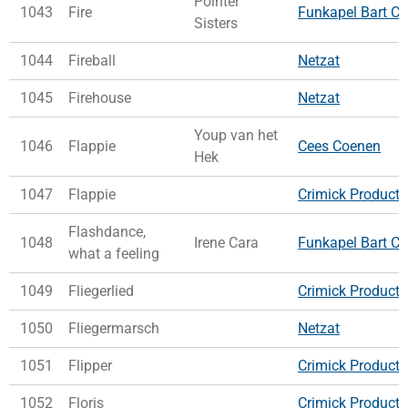
Pointer
1043
Fire
Funkapel Bart Co
Sisters
1044
Fireball
Netzat
1045
Firehouse
Netzat
Youp van het
1046
Flappie
Cees Coenen
Hek
1047
Flappie
Crimick Producti
Flashdance,
1048
Irene Cara
Funkapel Bart Co
what a feeling
1049
Fliegerlied
Crimick Producti
1050
Fliegermarsch
Netzat
1051
Flipper
Crimick Producti
1052
Floris
Crimick Producti