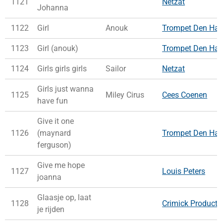
1121
Netzat
Johanna
1122
Girl
Anouk
Trompet Den Ha
1123
Girl (anouk)
Trompet Den Ha
1124
Girls girls girls
Sailor
Netzat
Girls just wanna
1125
Miley Cirus
Cees Coenen
have fun
Give it one
1126
(maynard
Trompet Den Ha
ferguson)
Give me hope
1127
Louis Peters
joanna
Glaasje op, laat
1128
Crimick Producti
je rijden