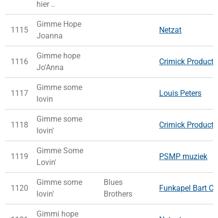
hier ..
Gimme Hope
1115
Netzat
Joanna
Gimme hope
1116
Crimick Producti
Jo'Anna
Gimme some
1117
Louis Peters
lovin
Gimme some
1118
Crimick Producti
lovin'
Gimme Some
1119
PSMP muziek
Lovin'
Gimme some
Blues
1120
Funkapel Bart Co
lovin'
Brothers
Gimmi hope