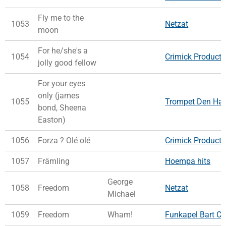
Fly me to the
1053
Netzat
moon
For he/she's a
1054
Crimick Producti
jolly good fellow
For your eyes
only (james
1055
Trompet Den Ha
bond, Sheena
Easton)
1056
Forza ? Olé olé
Crimick Producti
1057
Främling
Hoempa hits
George
1058
Freedom
Netzat
Michael
1059
Freedom
Wham!
Funkapel Bart Co