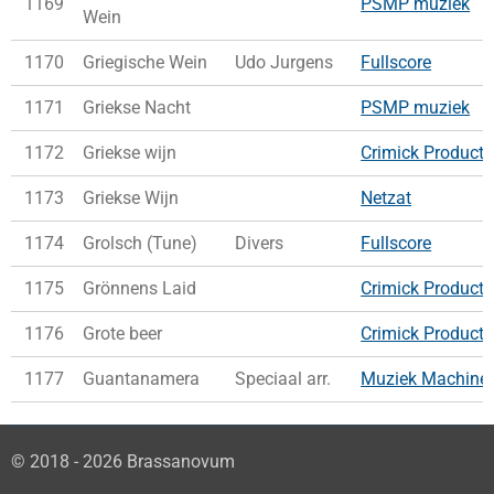
1169
PSMP muziek
Wein
1170
Griegische Wein
Udo Jurgens
Fullscore
1171
Griekse Nacht
PSMP muziek
1172
Griekse wijn
Crimick Producti
1173
Griekse Wijn
Netzat
1174
Grolsch (Tune)
Divers
Fullscore
1175
Grönnens Laid
Crimick Producti
1176
Grote beer
Crimick Producti
1177
Guantanamera
Speciaal arr.
Muziek Machine
© 2018 - 2026 Brassanovum