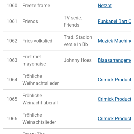
1060
Freeze frame
Netzat
TV serie,
1061
Friends
Funkapel Bart Co
Friends
Trad. Stadion
1062
Fries volkslied
Muziek Machine
versie in Bb
Friet met
1063
Johnny Hoes
Blaasarrangeme
mayonaise
Fröhliche
1064
Crimick Producti
Weihnachtslieder
Fröhliche
1065
Crimick Producti
Weinacht überall
Fröhliche
1066
Crimick Producti
Weinachtslieder