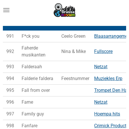
Ga
direct
naar
de
hoofdinhoud
991
F*ck you
Ceelo Green
Blaasarrangeme
Faherde
992
Nina & Mike
Fullscore
musikanten
993
Falderaah
Netzat
994
Falderie faldera
Feestnummer
Muziekles Erp
995
Fall from over
Trompet Den Ha
996
Fame
Netzat
997
Family guy
Hoempa hits
998
Fanfare
Crimick Producti