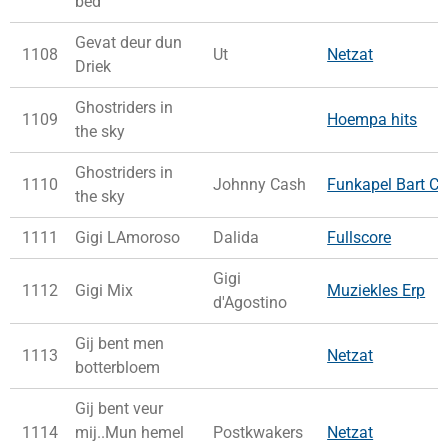
bed
Gevat deur dun
1108
Ut
Netzat
Driek
Ghostriders in
1109
Hoempa hits
the sky
Ghostriders in
1110
Johnny Cash
Funkapel Bart Co
the sky
1111
Gigi LAmoroso
Dalida
Fullscore
Gigi
1112
Gigi Mix
Muziekles Erp
d'Agostino
Gij bent men
1113
Netzat
botterbloem
Gij bent veur
1114
mij..Mun hemel
Postkwakers
Netzat