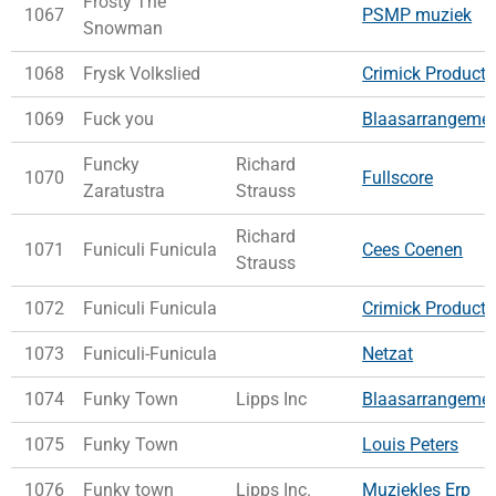
Frosty The
1067
PSMP muziek
Snowman
1068
Frysk Volkslied
Crimick Producti
1069
Fuck you
Blaasarrangeme
Funcky
Richard
1070
Fullscore
Zaratustra
Strauss
Richard
1071
Funiculi Funicula
Cees Coenen
Strauss
1072
Funiculi Funicula
Crimick Producti
1073
Funiculi-Funicula
Netzat
1074
Funky Town
Lipps Inc
Blaasarrangeme
1075
Funky Town
Louis Peters
1076
Funky town
Lipps Inc.
Muziekles Erp