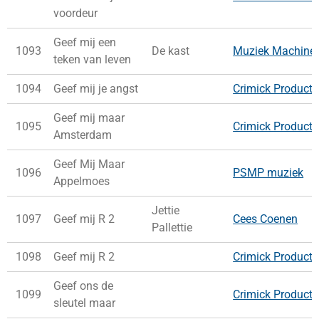
voordeur
Geef mij een
1093
De kast
Muziek Machine
teken van leven
1094
Geef mij je angst
Crimick Producti
Geef mij maar
1095
Crimick Producti
Amsterdam
Geef Mij Maar
1096
PSMP muziek
Appelmoes
Jettie
1097
Geef mij R 2
Cees Coenen
Pallettie
1098
Geef mij R 2
Crimick Producti
Geef ons de
1099
Crimick Producti
sleutel maar