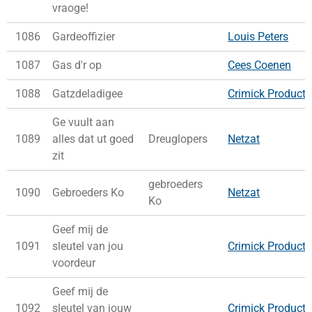
vraoge!
1086
Gardeoffizier
Louis Peters
1087
Gas d'r op
Cees Coenen
1088
Gatzdeladigee
Crimick Producti
Ge vuult aan
1089
alles dat ut goed
Dreuglopers
Netzat
zit
gebroeders
1090
Gebroeders Ko
Netzat
Ko
Geef mij de
1091
sleutel van jou
Crimick Producti
voordeur
Geef mij de
1092
sleutel van jouw
Crimick Producti