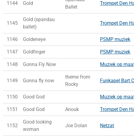
1144
Gold
Trompet Den Ha
Ballet
Gold (spandau
1145
Trompet Den Ha
ballet)
1146
Goldeneye
PSMP muziek
1147
Goldfinger
PSMP muziek
1148
Gonna Fly Now
Muziek op maat
theme from
1149
Gonna fly now
Funkapel Bart Co
Rocky
1150
Good God
Muziek op maat
1151
Good God
Anouk
Trompet Den Ha
Good looking
1152
Joe Dolan
Netzat
woman