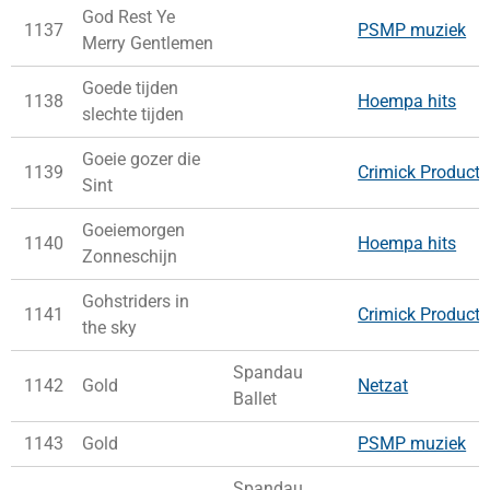
God Rest Ye
1137
PSMP muziek
Merry Gentlemen
Goede tijden
1138
Hoempa hits
slechte tijden
Goeie gozer die
1139
Crimick Producti
Sint
Goeiemorgen
1140
Hoempa hits
Zonneschijn
Gohstriders in
1141
Crimick Producti
the sky
Spandau
1142
Gold
Netzat
Ballet
1143
Gold
PSMP muziek
Spandau