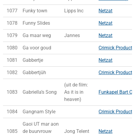
1077
Funky town
Lipps Inc
Netzat
1078
Funny Slides
Netzat
1079
Ga maar weg
Jannes
Netzat
1080
Ga voor goud
Crimick Producti
1081
Gabbertje
Netzat
1082
Gabbertjûh
Crimick Producti
(uit de film:
1083
Gabriella’s Song
As it is in
Funkapel Bart Co
heaven)
1084
Gangnam Style
Crimick Producti
Gaoi UT mar aon
1085
de buurvrouw
Jong Telent
Netzat