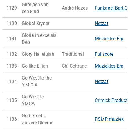
Glimlach van
1129
André Hazes
Funkapel Bart Co
een kind
1130
Global Kryner
Netzat
Gloria in excelsis
1131
Muziekles Erp
Deo
1132
Glory Hallelujah
Traditional
Fullscore
1133
Go like Elijah
Chi Coltrane
Muziekles Erp
Go West to the
1134
Netzat
Y.M.C.A.
Go West to
1135
Crimick Producti
YMCA
God Groet U
1136
PSMP muziek
Zuivere Bloeme