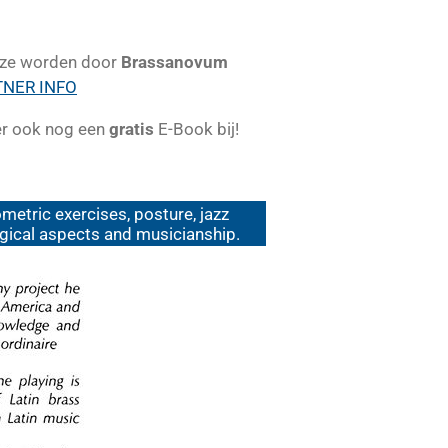
eze worden door
Brassanovum
TNER INFO
ier ook nog een
gratis
E-Book bij!
etric exercises, posture, jazz
logical aspects and musicianship.