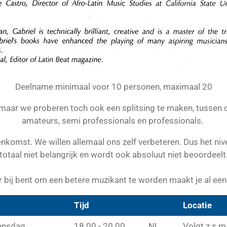
Deelname minimaal voor 10 personen, maximaal 20
u's maar we proberen toch ook een splitsing te maken, tussen
amateurs, semi professionals en professionals.
mst. We willen allemaal ons zelf verbeteren. Dus het niveau 
totaal niet belangrijk en wordt ook absoluut niet beoordeelt
er bij bent om een betere muzikant te worden maakt je al een
Tijd
Locatie
nsdag
18.00 - 20.00
NL
Volgt z.s.m