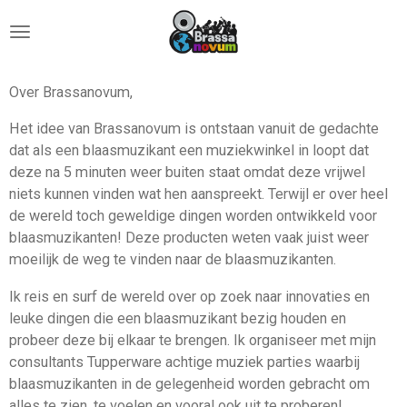
Ga
direct
naar
de
Over Brassanovum,
hoofdinhoud
Het idee van Brassanovum is ontstaan vanuit de gedachte
dat als een blaasmuzikant een muziekwinkel in loopt dat
deze na 5 minuten weer buiten staat omdat deze vrijwel
niets kunnen vinden wat hen aanspreekt. Terwijl er over heel
de wereld toch geweldige dingen worden ontwikkeld voor
blaasmuzikanten! Deze producten weten vaak juist weer
moeilijk de weg te vinden naar de blaasmuzikanten.
Ik reis en surf de wereld over op zoek naar innovaties en
leuke dingen die een blaasmuzikant bezig houden en
probeer deze bij elkaar te brengen. Ik organiseer met mijn
consultants Tupperware achtige muziek parties waarbij
blaasmuzikanten in de gelegenheid worden gebracht om
alles te zien, te voelen en vooral ook uit te proberen!