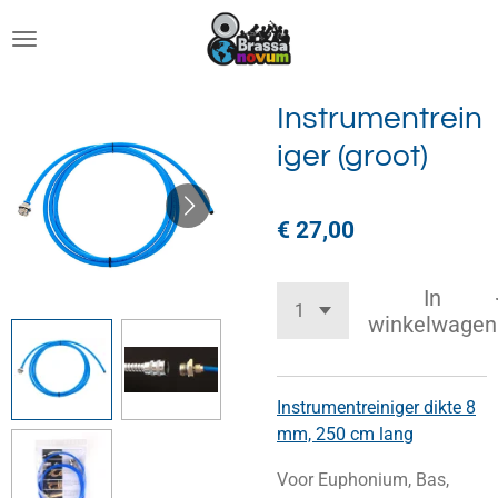
Ga
direct
naar
de
Instrumentrein
hoofdinhoud
iger (groot)
€ 27,00
In
winkelwagen
Instrumentreiniger dikte 8
mm, 250 cm lang
Voor Euphonium, Bas,